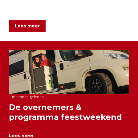
Lees meer
1 maanden geleden
De overnemers &
programma feestweekend
Lees meer